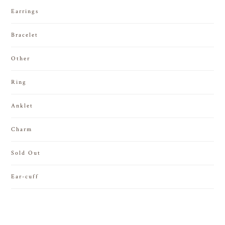
Earrings
Bracelet
Other
Ring
Anklet
Charm
Sold Out
Ear-cuff