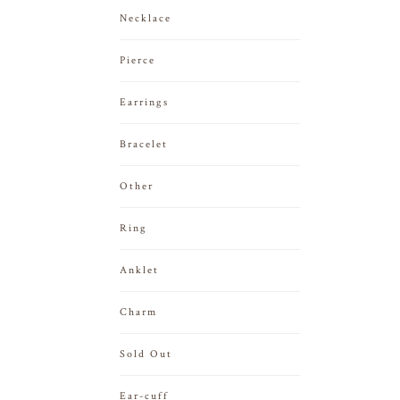
Necklace
Pierce
Earrings
Bracelet
Other
Ring
Anklet
Charm
Sold Out
Ear-cuff